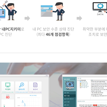
er 내PC지키미
로
내 PC 보안 수준 상태 진단
취약한 부분에 
PC 진단
(최다
46개 점검항목
)
조치로 보