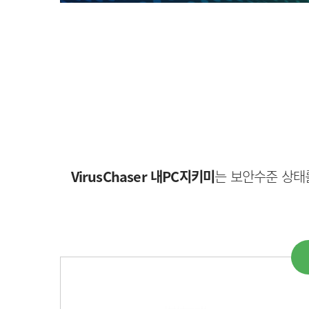
VirusChaser 내PC지키미
는 보안수준 상태