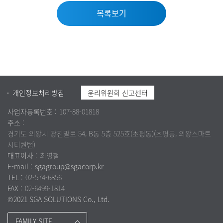
목록보기
개인정보처리방침
윤리위원회 신고센터
사업자등록번호 :
107-88-01818
주소 :
경기도 의왕시 광진말로 54, B동 5층 525호(초평동)(초평동, 의왕스마트
시티퀀텀)
대표이사 :
최영철
E-mail :
sgagroup@sgacorp.kr
TEL :
02-574-6856
FAX :
02-6499-1814
©2021 SGA SOLUTIONS Co., Ltd.
FAMILY SITE