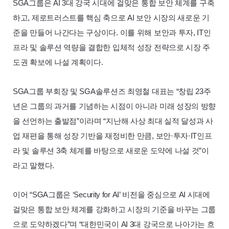
SGA
그룹은
AI
3대 강국 시대에 걸맞은 통합 보안 체계를 구축
하고, 제로트러스트를 핵심 축으로
AI
보안 시장의 새로운 기
준을 만들어 나간다는 구상이다. 이를 위해 보안과 투자,
IT
인
프라 및 솔루션 역량을 결합한 입체적 성장 전략으로 시장 주
도권 확보에 나설 계획이다.
SGA
그룹 부회장 및
SGA
솔루션즈 최영철 대표는 “창립 23주
년은 그룹의 과거를 기념하는 시점이 아니라 미래 성장의 방향
을 선언하는 출발점”이라며 “지난해 사상 최대 실적 달성과 사
업 재편을 통해 성장 기반을 재정비한 만큼, 보안·투자
·IT
인프
라 및 솔루션 3축 체계를 바탕으로 새로운 도약에 나설 것”이
라고 말했다.
이어 “
SGA
그룹은 ‘
Security
for
AI’
비전을 중심으로
AI
시대에
걸맞은 통합 보안 체계를 강화하고 시장의 기준을 바꾸는 그룹
으로 도약하겠다”며 “대한민국이
AI
3대 강국으로 나아가는 흐