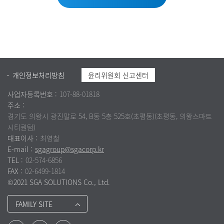
개인정보처리방침
윤리위원회 신고센터
사업자등록번호 :
107-88-01818
주소 :
경기도 의왕시 광진말로 54, B동 5층 525호(초평동)(초평동, 의왕스마트
시티퀀텀)
대표이사 :
최영철
E-mail :
sgagroup@sgacorp.kr
TEL :
02-574-6856
FAX :
02-6499-1814
©2021 SGA SOLUTIONS Co., Ltd.
FAMILY SITE