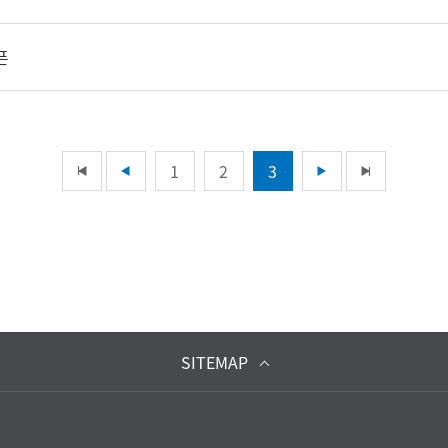
픈
1
2
3
SITEMAP