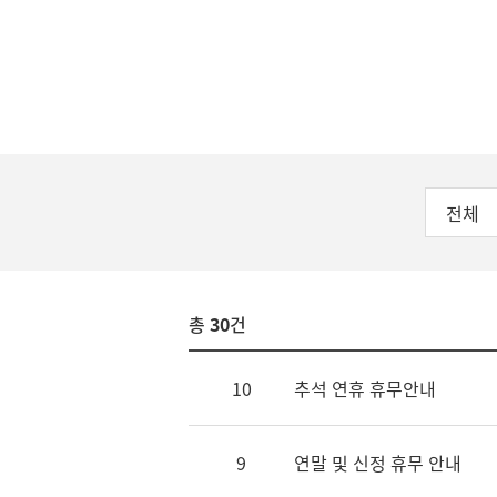
전체
총
30
건
10
추석 연휴 휴무안내
9
연말 및 신정 휴무 안내