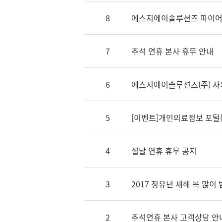
8
에스지에이솔루션즈 파이어
7
추석 연휴 본사 휴무 안내
6
에스지에이솔루션즈(주) 사
5
[이벤트]개인의료정보 포털(M
4
설날 연휴 휴무 공지
3
2017 정유년 새해 복 많이
2
추석연휴 본사 고객상담 안