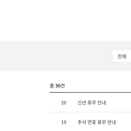
전체
총
30
건
20
신년 휴무 안내
19
추석 연휴 휴무 안내