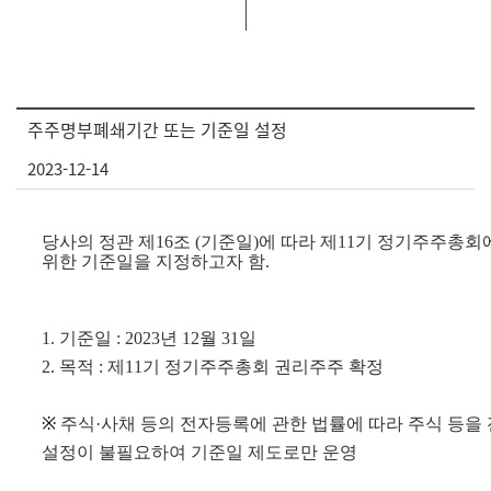
주주명부폐쇄기간 또는 기준일 설정
2023-12-14
당사의 정관 제
16
조
(
기준일
)
에 따라 제
11
기 정기주주총회
위한 기준일을 지정하고자 함
.
1.
기준일
: 2023
년
12
월
31
일
2.
목적
:
제
11
기 정기주주총회 권리주주 확정
※
주식·사채 등의 전자등록에 관한 법률에 따라 주식 등
설정이 불필요하여 기준일 제도로만 운영