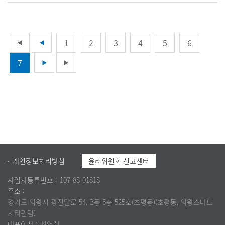
1
2
3
4
5
6
7
개인정보처리방침
윤리위원회 신고센터
사업자등록번호 :
107-88-01818
주소 :
경기도 의왕시 광진말로 54, B동 5층 525호(초평동)(초평동, 의왕스마트
시티퀀텀)
대표이사 :
최영철