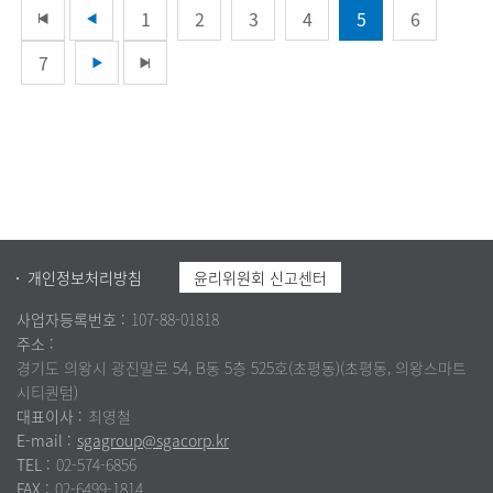
1
2
3
4
5
6
7
개인정보처리방침
윤리위원회 신고센터
사업자등록번호 :
107-88-01818
주소 :
경기도 의왕시 광진말로 54, B동 5층 525호(초평동)(초평동, 의왕스마트
시티퀀텀)
대표이사 :
최영철
E-mail :
sgagroup@sgacorp.kr
TEL :
02-574-6856
FAX :
02-6499-1814