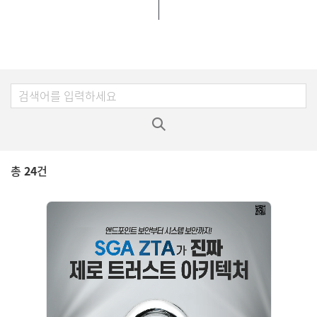
총
24
건